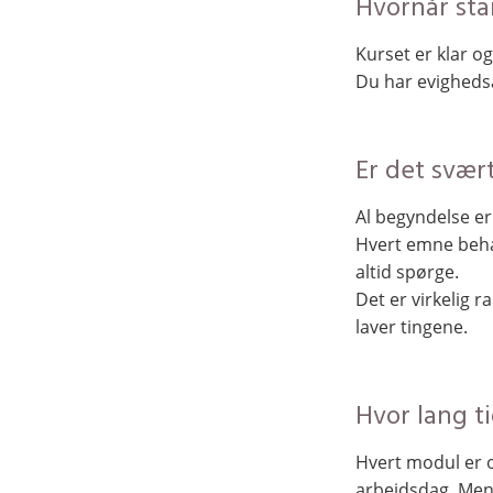
Hvornår sta
Kurset er klar og
Du har evighedsa
Er det svært
Al begyndelse er
Hvert emne beha
altid spørge.
Det er virkelig 
laver tingene.
Hvor lang t
Hvert modul​ er 
arbejdsdag. Men 