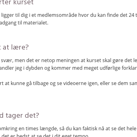
rter kurset
 ligger til dig i et medlemsområde hvor du kan finde det 24 
dgang til materialet.
 at lære?
 svær, men det er netop meningen at kurset skal gøre det le
ndler jeg i dybden og kommer med meget udførlige forklar
rart at kunne gå tilbage og se videoerne igen, eller se dem s
id tager det?
omkring en times længde, så du kan faktisk nå at se det hele
det er bedst at se det i dit eget tempo.