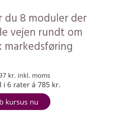
r du 8 moduler der
e vejen rundt om
 markedsføring
97 kr. inkl. moms
l i 6 rater á 785 kr.
b kursus nu