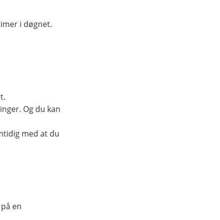
timer i døgnet.
t.
inger. Og du kan
amtidig med at du
 på en