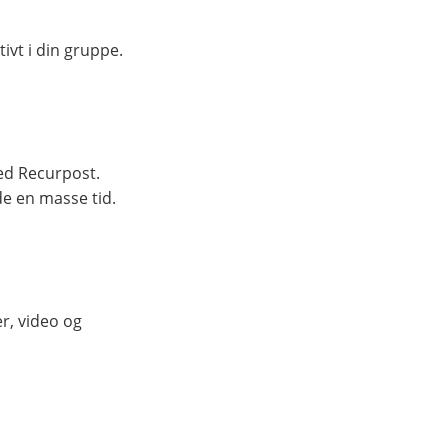
ivt i din gruppe.
ed Recurpost.
e en masse tid.
r, video og