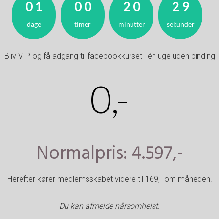
0
1
0
0
2
0
2
8
0
dage
1
0
timer
0
minutter
2
0
sekunder
2
9
Bliv VIP og få adgang til facebookkurset i én uge uden binding
0,-
Normalpris: 4.597,-
Herefter kører medlemsskabet videre til 169,- om måneden.
Du kan afmelde nårsomhelst.