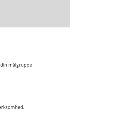
å din målgruppe
mærksomhed.