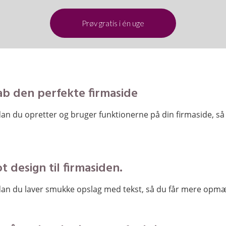
Prøv gratis i én uge
ab
den perfekte firmaside
dan du opretter og bruger funktionerne på din firmaside, s
ot design til firmasiden.
rdan du laver smukke opslag med tekst, så du får mere op