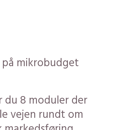
l på mikrobudget
r du 8 moduler der
e vejen rundt om
 markedsføring