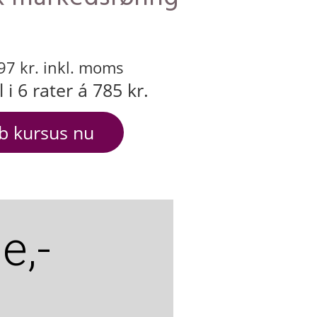
97 kr. inkl. moms
l i 6 rater á 785 kr.
b kursus nu
e,-