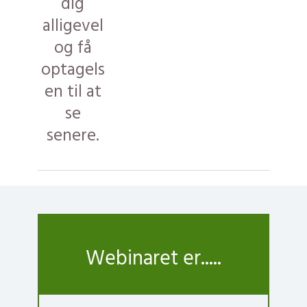
dig
alligevel
og få
optagels
en til at
se
senere.
Webinaret er.....