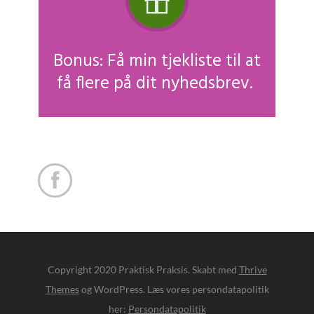
Bonus: Få min tjekliste til at
få flere på dit nyhedsbrev.

Copyright 2020 Praktisk Praksis. Skabt med
Thrive
Themes
og WordPress. Læs vores persondatapolitik
her:
Persondatapolitik