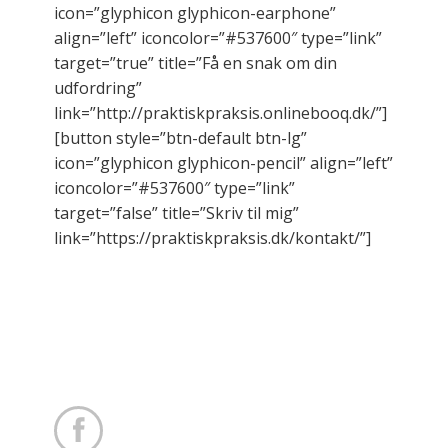
icon=”glyphicon glyphicon-earphone”
align=”left” iconcolor=”#537600″ type=”link”
target=”true” title=”Få en snak om din
udfordring”
link=”http://praktiskpraksis.onlinebooq.dk/”]
[button style=”btn-default btn-lg”
icon=”glyphicon glyphicon-pencil” align=”left”
iconcolor=”#537600″ type=”link”
target=”false” title=”Skriv til mig”
link=”https://praktiskpraksis.dk/kontakt/”]
