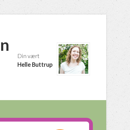
en
Din vært
Helle Buttrup