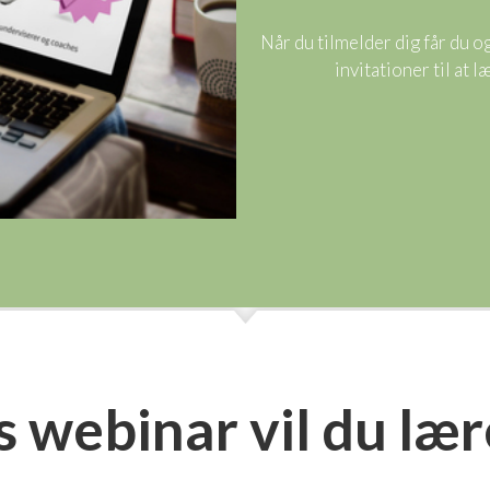
Når du tilmelder dig får du 
invitationer til at
s webinar vil du lær