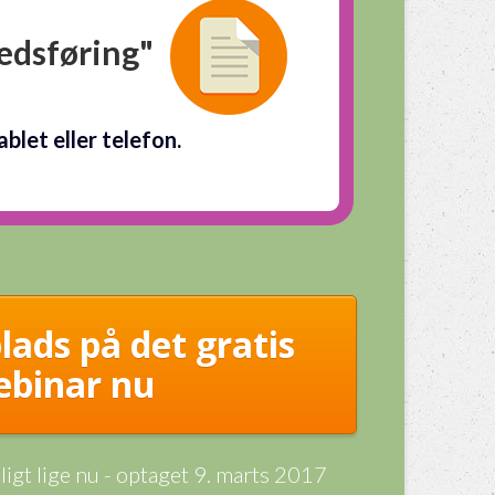
edsføring"
blet eller telefon.
lads på det gratis
ebinar nu
igt lige nu - optaget 9. marts 2017