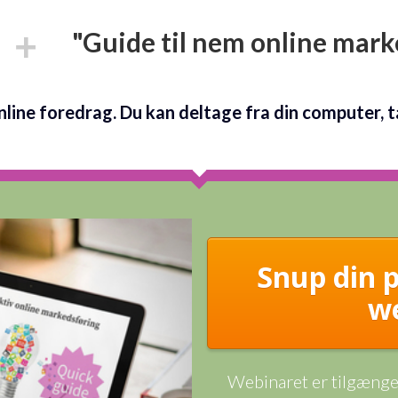
"Guide til nem online mark
nline foredrag. Du kan deltage fra din computer, ta
Snup din p
w
Webinaret er tilgængel