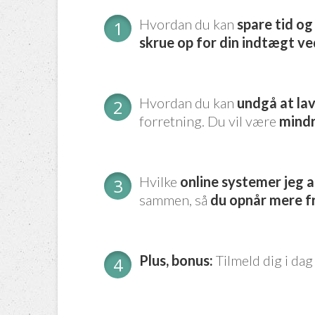
Hvordan du kan
spare tid o
skrue op for din indtægt ved
Hvordan du kan
undgå at lav
forretning. Du vil være
mindr
Hvilke
online systemer jeg 
sammen, så
du opnår mere f
Plus, bonus:
Tilmeld dig i dag