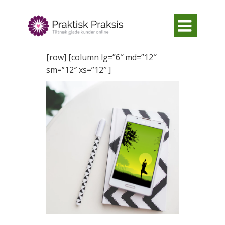

[row] [column lg=”6″ md=”12″
sm=”12″ xs=”12″ ]