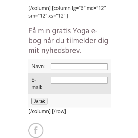
[/column] [column lg=”6″ md=”12″
sm=”12″ xs=”12″ ]
Få min gratis Yoga e-
bog når du tilmelder dig
mit nyhedsbrev.
Navn:
E-
mail:
Ja tak
[/column] [/row]
