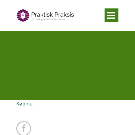

Køb nu
