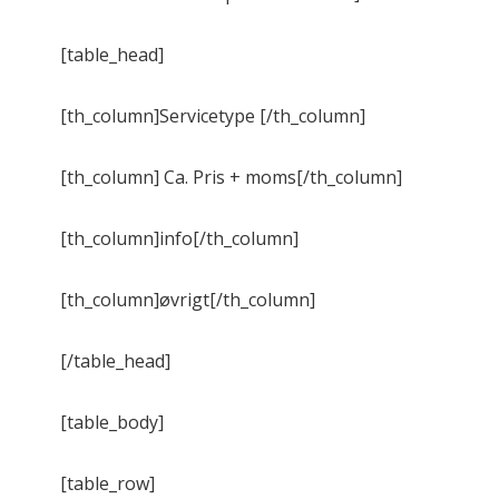
[table_head]
[th_column]Servicetype [/th_column]
[th_column] Ca. Pris + moms[/th_column]
[th_column]info[/th_column]
[th_column]øvrigt[/th_column]
[/table_head]
[table_body]
[table_row]