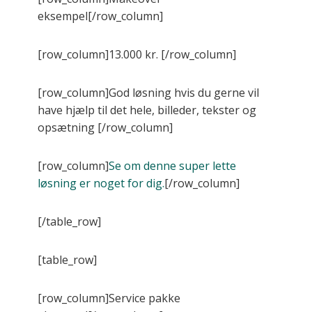
eksempel[/row_column]
[row_column]13.000 kr. [/row_column]
[row_column]God løsning hvis du gerne vil
have hjælp til det hele, billeder, tekster og
opsætning [/row_column]
[row_column]
Se om denne super lette
løsning er noget for dig.
[/row_column]
[/table_row]
[table_row]
[row_column]Service pakke