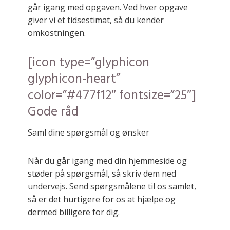
går igang med opgaven. Ved hver opgave
giver vi et tidsestimat, så du kender
omkostningen.
[icon type=”glyphicon
glyphicon-heart”
color=”#477f12″ fontsize=”25″]
Gode råd
Saml dine spørgsmål og ønsker
Når du går igang med din hjemmeside og
støder på spørgsmål, så skriv dem ned
undervejs. Send spørgsmålene til os samlet,
så er det hurtigere for os at hjælpe og
dermed billigere for dig.