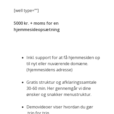
[well type=””]
5000 kr. + moms for en
hjemmesideopsætning
Inkl. support for at få hjemmesiden op
til nyt eller nuværende domæne.
(hjemmesidens adresse)
Gratis struktur og afklaringssamtale
30-60 min. Her gennemgår vi dine
ønsker og snakker menustruktur.
Demovideoer viser hvordan du gør
trin for trin.