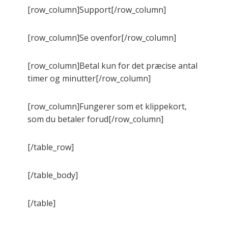
[row_column]Support[/row_column]
[row_column]Se ovenfor[/row_column]
[row_column]Betal kun for det præcise antal
timer og minutter[/row_column]
[row_column]Fungerer som et klippekort,
som du betaler forud[/row_column]
[/table_row]
[/table_body]
[/table]