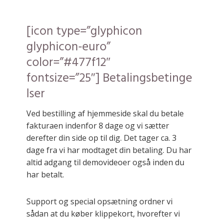
[icon type=”glyphicon
glyphicon-euro”
color=”#477f12″
fontsize=”25″] Betalingsbetinge
lser
Ved bestilling af hjemmeside skal du betale
fakturaen indenfor 8 dage og vi sætter
derefter din side op til dig. Det tager ca. 3
dage fra vi har modtaget din betaling. Du har
altid adgang til demovideoer også inden du
har betalt.
Support og special opsætning ordner vi
sådan at du køber klippekort, hvorefter vi