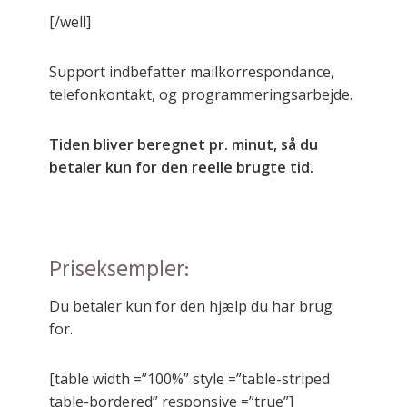
[/well]
Support indbefatter mailkorrespondance,
telefonkontakt, og programmeringsarbejde.
Tiden bliver beregnet pr. minut, så du
betaler kun for den reelle brugte tid.
Priseksempler:
Du betaler kun for den hjælp du har brug
for.
[table width =”100%” style =”table-striped
table-bordered” responsive =”true”]