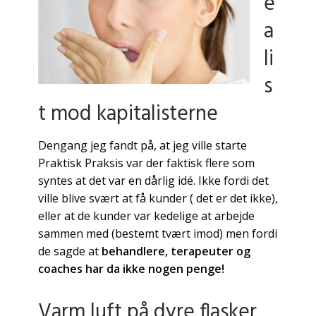
e
a
li
s
t mod kapitalisterne
Dengang jeg fandt på, at jeg ville starte
Praktisk Praksis var der faktisk flere som
syntes at det var en dårlig idé. Ikke fordi det
ville blive svært at få kunder ( det er det ikke),
eller at de kunder var kedelige at arbejde
sammen med (bestemt tvært imod) men fordi
de sagde at
behandlere, terapeuter og
coaches har da ikke nogen penge!
Varm luft på dyre flasker