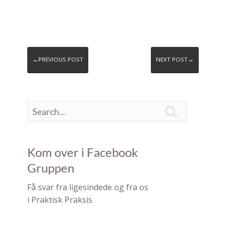
←PREVIOUS POST
NEXT POST→

Kom over i Facebook
Gruppen
F å svar fra ligesindede og fra os
i Pra ktisk Praksis