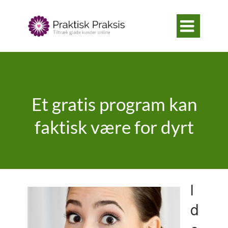

Et gratis program kan
faktisk være for dyrt
I
d