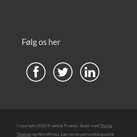
Følg os her



Copyright 2020 Praktisk Praksis. Skabt med
Thrive
Themes
og WordPress. Læs vores persondatapolitik